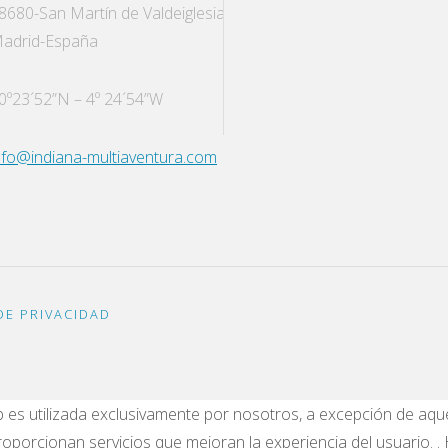
8680-San Martín de Valdeiglesias
adrid-España
0º23´52”N – 4º 24´54”W
nfo@indiana-multiaventura.com
DE PRIVACIDAD
 es utilizada exclusivamente por nosotros, a excepción de aque
oporcionan servicios que mejoran la experiencia del usuario. .