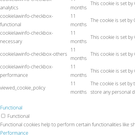
This cookie is set by
analytics
months
cookielawinfo-checkbox-
11
The cookie is set by
functional
months
cookielawinfo-checkbox-
11
This cookie is set b
necessary
months
11
cookielawinfo-checkbox-others
This cookie is set b
months
cookielawinfo-checkbox-
11
This cookie is set b
performance
months
11
The cookie is set by
viewed_cookie_policy
months
store any personal d
Functional
Functional
Functional cookies help to perform certain functionalities like 
Performance